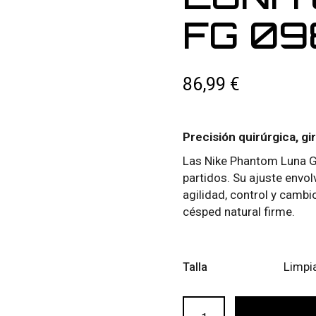
FG 09
86,99
€
Precisión quirúrgica, gir
Las Nike Phantom Luna GX
partidos. Su ajuste envol
agilidad, control y camb
césped natural firme.
Limpi
Talla
NIKE PHANTOM LUNA GX2