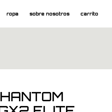
ropa
sobre nosotros
carrito
PHANTOM
GX2 ELITE