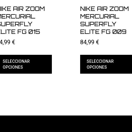
IKE AIR ZOOM
NIKE AIR ZOOM
MERCURIAL
MERCURIAL
SUPERFLY
SUPERFLY
LITE FG 015
ELITE FG 009
4,99
€
84,99
€
SELECCIONAR
SELECCIONAR
OPCIONES
OPCIONES
ste
Este
roducto
producto
iene
tiene
últiples
múltiples
ariantes.
variantes.
as
Las
pciones
opciones
e
se
ueden
pueden
egir
elegir
n
en
la