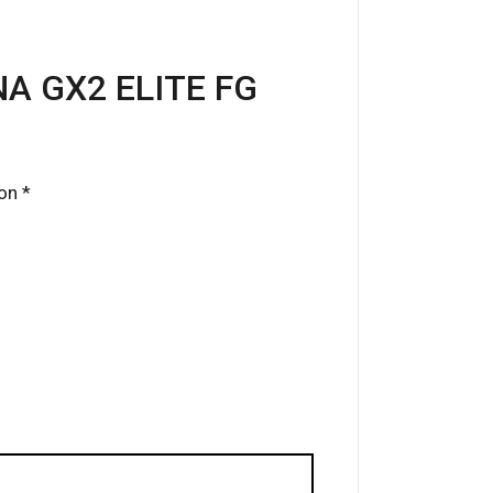
A GX2 ELITE FG
con
*