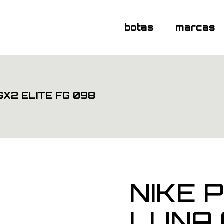
botas
marcas
GX2 ELITE FG 098
NIKE 
LUNA 