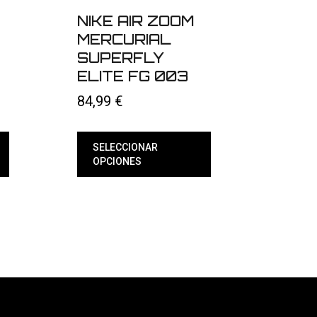
NIKE AIR ZOOM
MERCURIAL
SUPERFLY
ELITE FG 003
84,99
€
SELECCIONAR
OPCIONES
Este
producto
tiene
múltiples
variantes.
Las
opciones
se
pueden
elegir
en
la