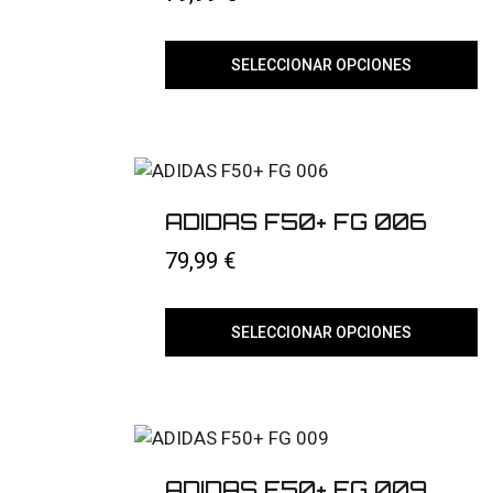
en
la
página
SELECCIONAR OPCIONES
de
producto
Este
producto
tiene
múltiples
variantes.
Las
opciones
ADIDAS F50+ FG 006
se
pueden
79,99
€
elegir
en
la
página
SELECCIONAR OPCIONES
de
producto
Este
producto
tiene
múltiples
variantes.
Las
opciones
ADIDAS F50+ FG 009