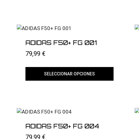
ADIDAS F50+ FG 001
79,99
€
SELECCIONAR OPCIONES
Este
producto
tiene
múltiples
variantes.
Las
opciones
se
pueden
ADIDAS F50+ FG 004
elegir
en
79,99
€