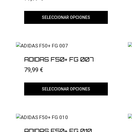
la
página
de
producto
SELECCIONAR OPCIONES
Este
producto
tiene
múltiples
variantes.
Las
opciones
ADIDAS F50+ FG 007
se
pueden
79,99
€
elegir
en
la
página
SELECCIONAR OPCIONES
de
producto
Este
producto
tiene
múltiples
variantes.
Las
opciones
ADIDAS F50+ FG 010