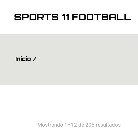
Saltar
al
contenido
SPORTS 11 FOOTBALL
Inicio
Mostrando 1–12 de 205 resultados