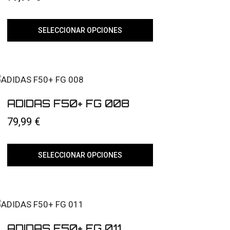
la
página
de
producto
SELECCIONAR OPCIONES
Este
producto
tiene
múltiples
variantes.
Las
opciones
ADIDAS F50+ FG 008
se
pueden
79,99
€
elegir
en
la
página
SELECCIONAR OPCIONES
de
producto
Este
producto
tiene
múltiples
variantes.
Las
opciones
ADIDAS F50+ FG 011