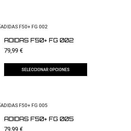
ADIDAS F50+ FG 002
79,99
€
SELECCIONAR OPCIONES
Este
producto
tiene
múltiples
variantes.
Las
opciones
se
pueden
ADIDAS F50+ FG 005
elegir
en
79,99
€