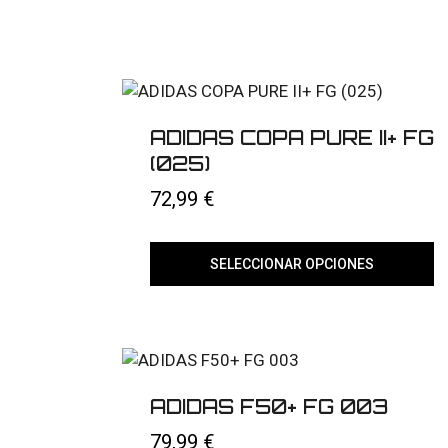
ADIDAS COPA PURE II+ FG
(025)
72,99
€
SELECCIONAR OPCIONES
Este
producto
tiene
múltiples
variantes.
Las
opciones
ADIDAS F50+ FG 003
se
pueden
79,99
€
elegir