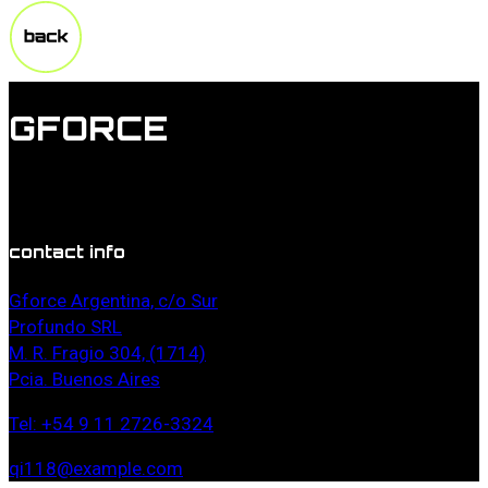
GFORCE
Lorem ipsum dolor sit amet, duis doming commune id
vel, probo mucius torquatos in estes.
contact info
Gforce Argentina, c/o Sur
Profundo SRL
M. R. Fragio 304, (1714)
Pcia. Buenos Aires
Tel: +54 9 11 2726-3324
qi118@example.com