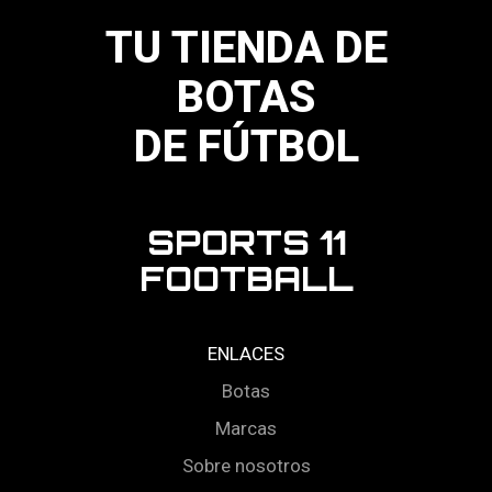
la
página
TU TIENDA DE
de
producto
BOTAS
DE FÚTBOL
SPORTS 11
FOOTBALL
ENLACES
Botas
Marcas
Sobre nosotros