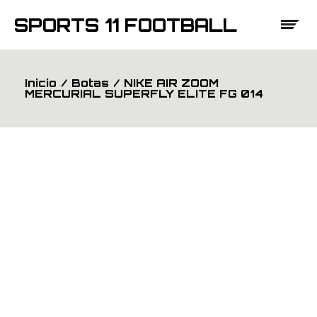
Saltar
al
SPORTS 11 FOOTBALL
contenido
Inicio
Botas
NIKE AIR ZOOM
MERCURIAL SUPERFLY ELITE FG 014