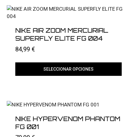
NIKE AIR ZOOM MERCURIAL
SUPERFLY ELITE FG 004
84,99
€
SELECCIONAR OPCIONES
Este
producto
tiene
múltiples
variantes.
Las
opciones
se
NIKE HYPERVENOM PHANTOM
pueden
elegir
FG 001
en
la