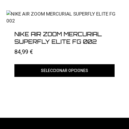
múltiples
variantes.
Las
opciones
se
pueden
elegir
NIKE AIR ZOOM MERCURIAL
en
SUPERFLY ELITE FG 002
la
página
84,99
€
de
producto
SELECCIONAR OPCIONES
Este
producto
tiene
múltiples
variantes.
Las
opciones
se
pueden
elegir
en