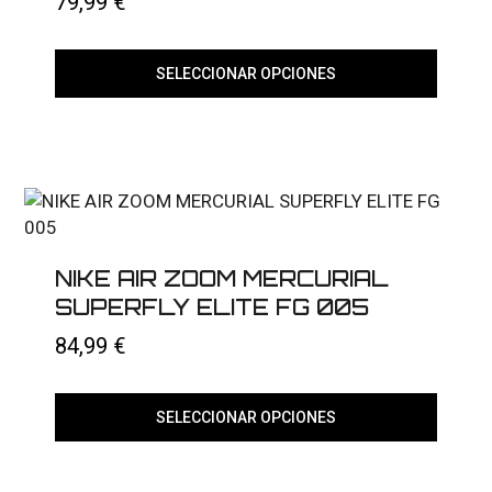
79,99
€
página
de
producto
SELECCIONAR OPCIONES
Este
producto
tiene
múltiples
variantes.
Las
opciones
se
pueden
elegir
NIKE AIR ZOOM MERCURIAL
en
SUPERFLY ELITE FG 005
la
página
84,99
€
de
producto
SELECCIONAR OPCIONES
Este
producto
tiene