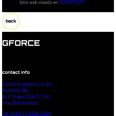
®
Sitio web creado en
SITESETTO
GFORCE
Lorem ipsum dolor sit amet, duis doming commune id
vel, probo mucius torquatos in estes.
contact info
Gforce Argentina, c/o Sur
Profundo SRL
M. R. Fragio 304, (1714)
Pcia. Buenos Aires
Tel: +54 9 11 2726-3324