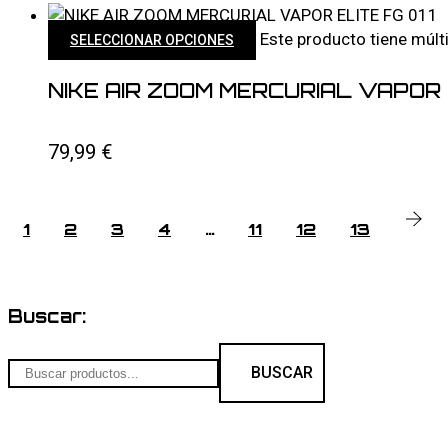
Este producto tiene múlt
SELECCIONAR OPCIONES
NIKE AIR ZOOM MERCURIAL VAPOR E
79,99
€
1
2
3
4
…
11
12
13
Buscar:
BUSCAR