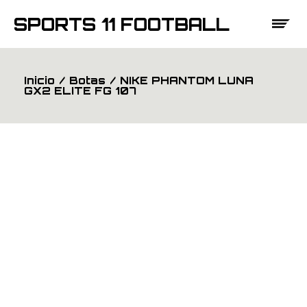
Saltar
al
SPORTS 11 FOOTBALL
contenido
Inicio
Botas
NIKE PHANTOM LUNA
GX2 ELITE FG 107