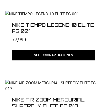
tiene
múltiples
variantes.
Las
opciones
se
NIKE TIEMPO LEGEND 10 ELITE
pueden
elegir
FG 001
en
la
77,99
€
página
de
producto
SELECCIONAR OPCIONES
Este
producto
tiene
múltiples
variantes.
Las
opciones
se
pueden
elegir
NIKE AIR ZOOM MERCURIAL
en
SUPERFLY ELITE FG 017
la