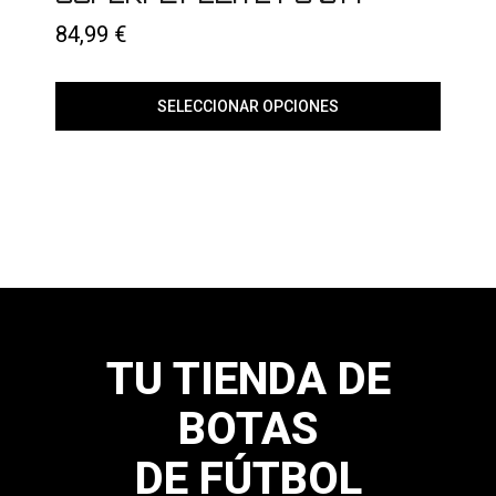
página
84,99
€
de
producto
SELECCIONAR OPCIONES
Este
producto
tiene
múltiples
variantes.
Las
opciones
se
pueden
elegir
en
la
página
TU TIENDA DE
de
producto
BOTAS
DE FÚTBOL