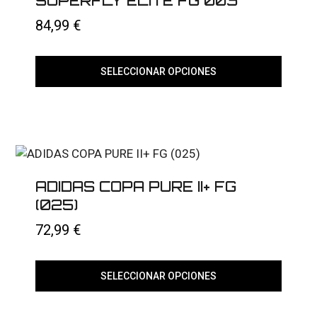
SUPERFLY ELITE FG 003
84,99
€
SELECCIONAR OPCIONES
Este
producto
tiene
múltiples
variantes.
Las
opciones
se
ADIDAS COPA PURE II+ FG
pueden
elegir
(025)
en
la
72,99
€
página
de
producto
SELECCIONAR OPCIONES
Este
producto