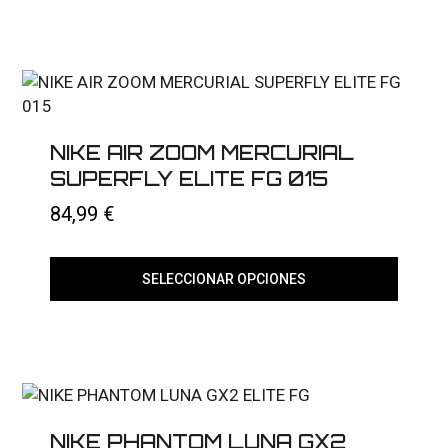
producto
tiene
múltiples
variantes.
Las
opciones
se
pueden
elegir
NIKE AIR ZOOM MERCURIAL
en
SUPERFLY ELITE FG 015
la
página
84,99
€
de
producto
SELECCIONAR OPCIONES
Este
producto
tiene
múltiples
variantes.
Las
opciones
se
NIKE PHANTOM LUNA GX2
pueden