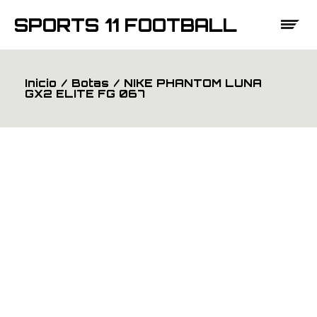
Saltar
al
SPORTS 11 FOOTBALL
contenido
Inicio
Botas
NIKE PHANTOM LUNA
GX2 ELITE FG 067