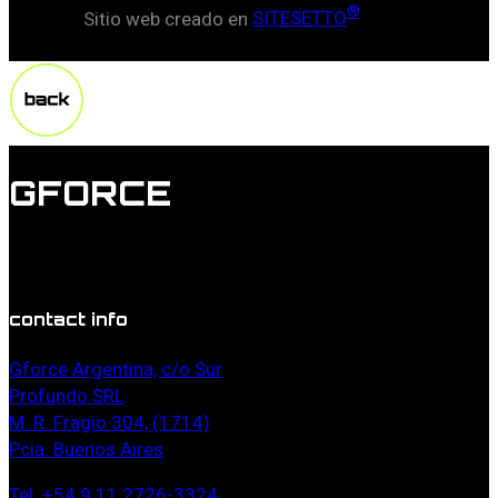
®
Sitio web creado en
SITESETTO
GFORCE
Lorem ipsum dolor sit amet, duis doming commune id
vel, probo mucius torquatos in estes.
contact info
Gforce Argentina, c/o Sur
Profundo SRL
M. R. Fragio 304, (1714)
Pcia. Buenos Aires
Tel: +54 9 11 2726-3324