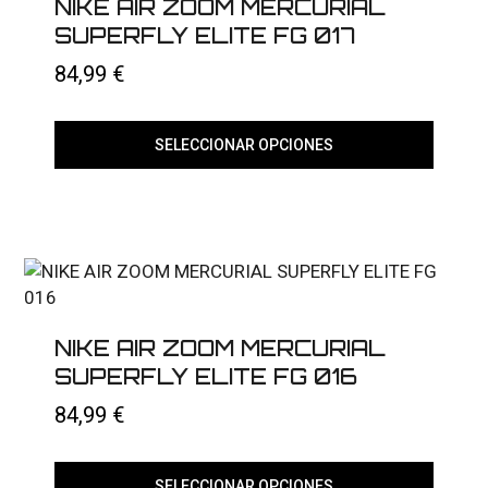
NIKE AIR ZOOM MERCURIAL
SUPERFLY ELITE FG 017
84,99
€
SELECCIONAR OPCIONES
Este
producto
tiene
múltiples
variantes.
Las
opciones
se
pueden
elegir
NIKE AIR ZOOM MERCURIAL
en
SUPERFLY ELITE FG 016
la
página
84,99
€
de
producto
SELECCIONAR OPCIONES