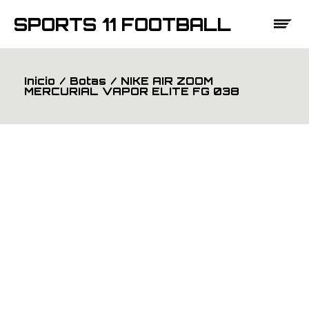
Saltar
al
SPORTS 11 FOOTBALL
contenido
Inicio
Botas
NIKE AIR ZOOM
MERCURIAL VAPOR ELITE FG 038