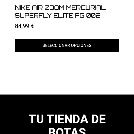
pueden
elegir
NIKE AIR ZOOM MERCURIAL
en
SUPERFLY ELITE FG 002
la
página
84,99
€
de
producto
SELECCIONAR OPCIONES
Este
producto
tiene
múltiples
variantes.
Las
opciones
se
pueden
elegir
en
la
página
TU TIENDA DE
de
producto
BOTAS