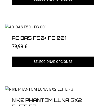
Este
producto
tiene
múltiples
variantes.
Las
opciones
se
ADIDAS F50+ FG 001
pueden
elegir
79,99
€
en
la
página
de
SELECCIONAR OPCIONES
producto
Este
producto
tiene
múltiples
variantes.
Las
opciones
se
NIKE PHANTOM LUNA GX2
pueden
elegir