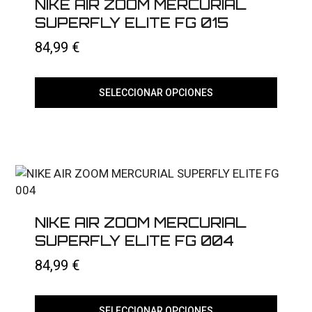
NIKE AIR ZOOM MERCURIAL
SUPERFLY ELITE FG 015
84,99
€
SELECCIONAR OPCIONES
Este
producto
tiene
múltiples
variantes.
Las
opciones
se
pueden
elegir
NIKE AIR ZOOM MERCURIAL
en
SUPERFLY ELITE FG 004
la
página
84,99
€
de
producto
SELECCIONAR OPCIONES