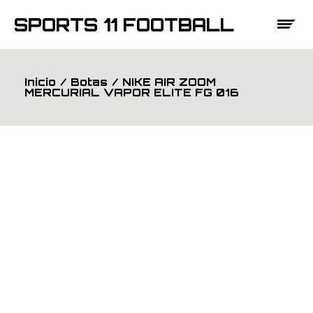
Saltar
al
SPORTS 11 FOOTBALL
contenido
Inicio
Botas
NIKE AIR ZOOM
MERCURIAL VAPOR ELITE FG 016