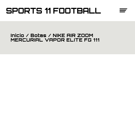
Saltar
al
SPORTS 11 FOOTBALL
contenido
Inicio
Botas
NIKE AIR ZOOM
MERCURIAL VAPOR ELITE FG 111