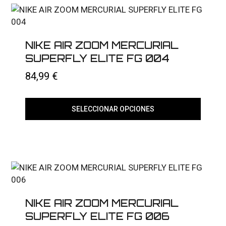
Las
opciones
se
pueden
elegir
NIKE AIR ZOOM MERCURIAL
en
SUPERFLY ELITE FG 004
la
página
84,99
€
de
producto
SELECCIONAR OPCIONES
Este
producto
tiene
múltiples
variantes.
Las
opciones
se
pueden
elegir
NIKE AIR ZOOM MERCURIAL
en
SUPERFLY ELITE FG 006
la
página