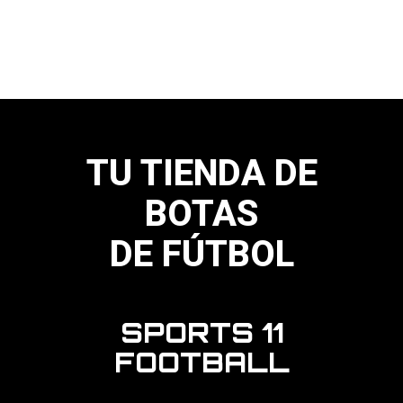
tiene
múltiples
variantes.
Las
opciones
se
pueden
elegir
en
la
página
TU TIENDA DE
de
producto
BOTAS
DE FÚTBOL
SPORTS 11
FOOTBALL