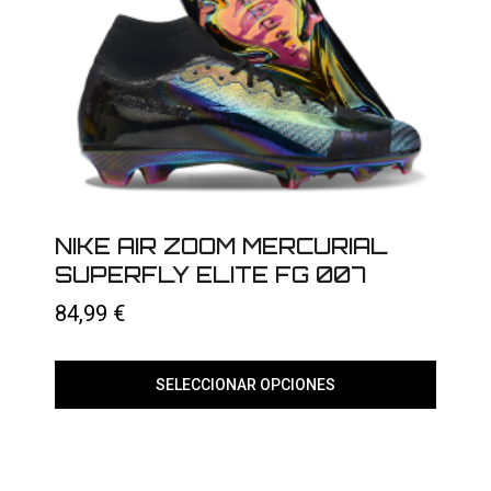
NIKE AIR ZOOM MERCURIAL
SUPERFLY ELITE FG 007
84,99
€
SELECCIONAR OPCIONES
Este
producto
tiene
múltiples
variantes.