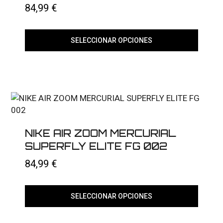
84,99
€
de
producto
SELECCIONAR OPCIONES
Este
producto
tiene
múltiples
variantes.
Las
opciones
se
pueden
elegir
NIKE AIR ZOOM MERCURIAL
en
SUPERFLY ELITE FG 002
la
página
84,99
€
de
producto
SELECCIONAR OPCIONES
Este
producto