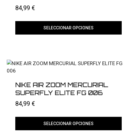
página
84,99
€
de
producto
SELECCIONAR OPCIONES
Este
producto
tiene
múltiples
variantes.
Las
opciones
se
pueden
elegir
NIKE AIR ZOOM MERCURIAL
en
SUPERFLY ELITE FG 006
la
página
84,99
€
de
producto
SELECCIONAR OPCIONES
Este