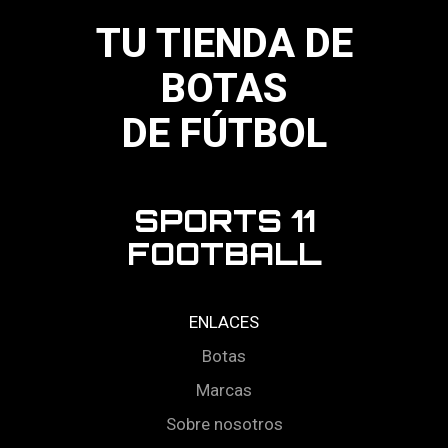
la
página
TU TIENDA DE
de
producto
BOTAS
DE FÚTBOL
SPORTS 11
FOOTBALL
ENLACES
Botas
Marcas
Sobre nosotros