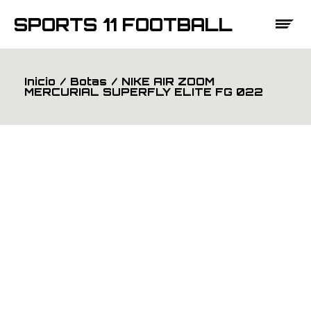
Saltar
al
SPORTS 11 FOOTBALL
contenido
Inicio
Botas
NIKE AIR ZOOM
MERCURIAL SUPERFLY ELITE FG 022