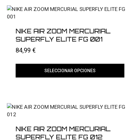
NIKE AIR ZOOM MERCURIAL
SUPERFLY ELITE FG 001
84,99
€
SELECCIONAR OPCIONES
Este
producto
tiene
múltiples
variantes.
Las
opciones
se
pueden
elegir
NIKE AIR ZOOM MERCURIAL
en
SUPERFLY ELITE FG 012
la