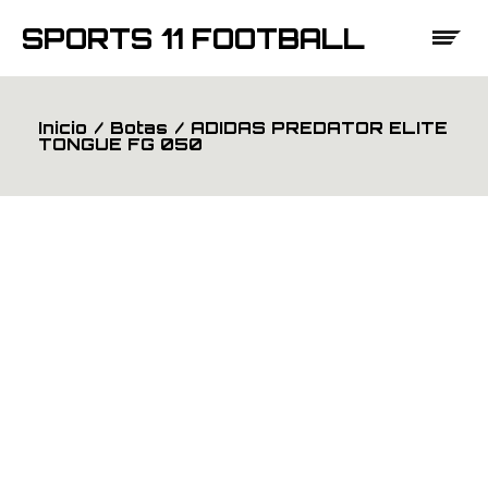
Saltar
al
SPORTS 11 FOOTBALL
contenido
Inicio
Botas
ADIDAS PREDATOR ELITE
TONGUE FG 050