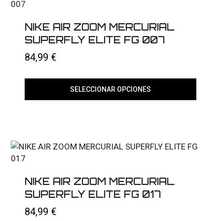
NIKE AIR ZOOM MERCURIAL
SUPERFLY ELITE FG 007
84,99
€
SELECCIONAR OPCIONES
Este
producto
tiene
múltiples
variantes.
Las
opciones
se
pueden
elegir
NIKE AIR ZOOM MERCURIAL
en
SUPERFLY ELITE FG 017
la
página
84,99
€
de
producto