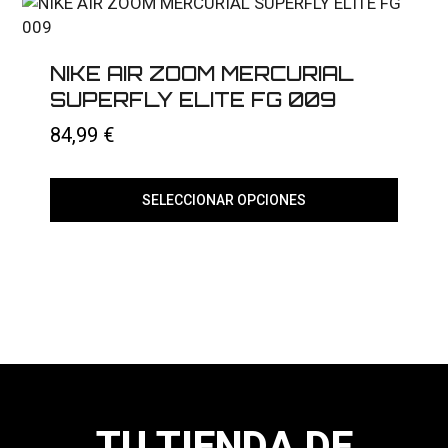
opciones
se
pueden
elegir
NIKE AIR ZOOM MERCURIAL
en
SUPERFLY ELITE FG 009
la
página
84,99
€
de
producto
SELECCIONAR OPCIONES
Este
producto
tiene
múltiples
variantes.
Las
opciones
se
pueden
elegir
en
la
página
TU TIENDA DE