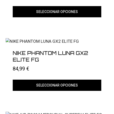
SELECCIONAR OPCIONES
Este
producto
tiene
múltiples
variantes.
Las
opciones
se
NIKE PHANTOM LUNA GX2
pueden
elegir
ELITE FG
en
la
84,99
€
página
de
producto
SELECCIONAR OPCIONES
Este
producto
tiene
múltiples
variantes.
Las