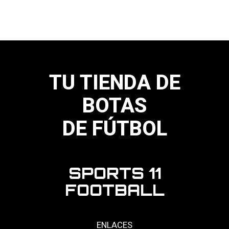
variantes.
Las
opciones
se
pueden
elegir
en
la
página
TU TIENDA DE
de
producto
BOTAS
DE FÚTBOL
SPORTS 11
FOOTBALL
ENLACES