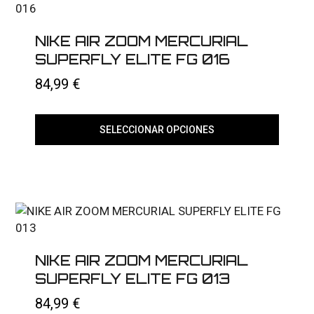
opciones
se
pueden
elegir
NIKE AIR ZOOM MERCURIAL
en
SUPERFLY ELITE FG 016
la
página
84,99
€
de
producto
SELECCIONAR OPCIONES
Este
producto
tiene
múltiples
variantes.
Las
opciones
se
pueden
elegir
NIKE AIR ZOOM MERCURIAL
en
SUPERFLY ELITE FG 013
la
página
84,99
€
de