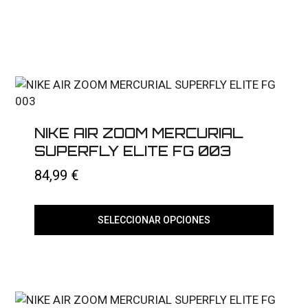
NIKE AIR ZOOM MERCURIAL
SUPERFLY ELITE FG 003
84,99
€
SELECCIONAR OPCIONES
Este
producto
tiene
múltiples
variantes.
Las