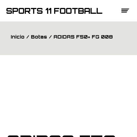
Saltar
al
SPORTS 11 FOOTBALL
contenido
Inicio
Botas
ADIDAS F50+ FG 008