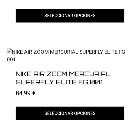
producto
SELECCIONAR OPCIONES
Este
producto
tiene
múltiples
variantes.
Las
opciones
se
pueden
elegir
NIKE AIR ZOOM MERCURIAL
en
SUPERFLY ELITE FG 001
la
página
84,99
€
de
producto
SELECCIONAR OPCIONES
Este
producto
tiene
múltiples