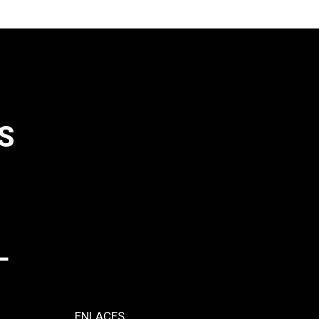
S
L
ENLACES