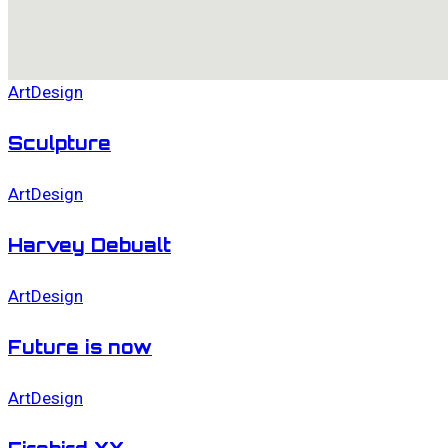
Art
Design
Sculpture
Art
Design
Harvey Debualt
Art
Design
Future is now
Art
Design