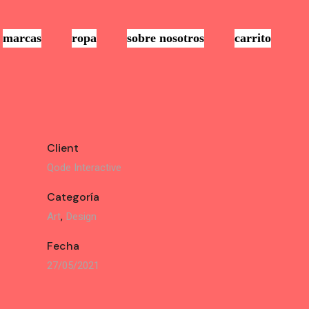
marcas
ropa
sobre nosotros
carrito
Client
Qode Interactive
Categoría
Art
Design
Fecha
27/05/2021