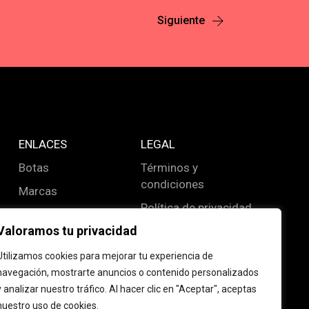
Siguiente
ENLACES
LEGAL
E
Botas
Términos y
condiciones
Marcas
Política de privacidad
Sobre nosotros
Valoramos tu privacidad
Política de cookies
Contacto
Utilizamos cookies para mejorar tu experiencia de
Mi cuenta
navegación, mostrarte anuncios o contenido personalizados
y analizar nuestro tráfico. Al hacer clic en "Aceptar", aceptas
nuestro uso de cookies.