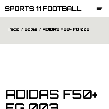
Saltar
al
SPORTS 11 FOOTBALL
contenido
Inicio
Botas
ADIDAS F50+ FG 003
ADIDAS F50+
FG 003