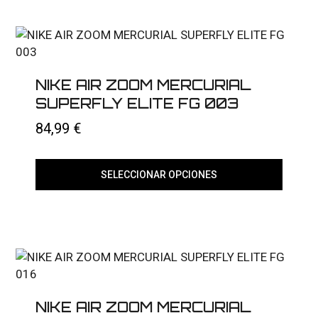
NIKE AIR ZOOM MERCURIAL
SUPERFLY ELITE FG 003
84,99
€
SELECCIONAR OPCIONES
Este
producto
tiene
múltiples
variantes.
Las
opciones
se
pueden
elegir
NIKE AIR ZOOM MERCURIAL
en