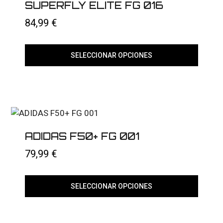
SUPERFLY ELITE FG 016
la
página
84,99
€
de
producto
SELECCIONAR OPCIONES
Este
producto
tiene
múltiples
variantes.
Las
opciones
se
ADIDAS F50+ FG 001
pueden
elegir
79,99
€
en
la
página
de
SELECCIONAR OPCIONES
producto
Este
producto
tiene