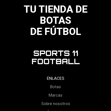
la
página
TU TIENDA DE
de
producto
BOTAS
DE FÚTBOL
SPORTS 11
FOOTBALL
ENLACES
Botas
Marcas
Sobre nosotros