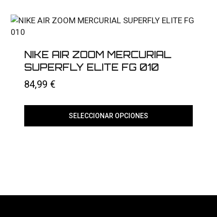
múltiples
variantes.
Las
opciones
se
pueden
elegir
NIKE AIR ZOOM MERCURIAL
en
SUPERFLY ELITE FG 010
la
página
84,99
€
de
producto
SELECCIONAR OPCIONES
Este
producto
tiene
múltiples
variantes.
Las
opciones
se
pueden
elegir
en