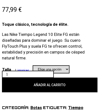
77,99
€
Toque clásico, tecnología de élite.
Las Nike Tiempo Legend 10 Elite FG están
diseñadas para dominar el juego. Su cuero
FlyTouch Plus y suela FG te ofrecen control,
estabilidad y precisión en campos de césped
natural firme.
Talla
Limpiar
NIKE
TIEMPO
LEGEND
AÑADIR AL CARRITO
10
ELITE
FG
Botas
Tiempo
CATEGORÍA:
ETIQUETA:
028