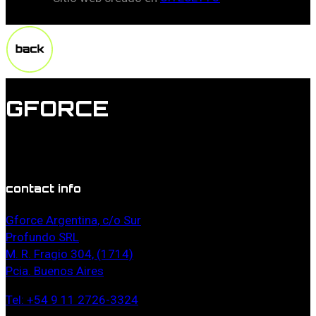
GFORCE
Lorem ipsum dolor sit amet, duis doming commune id
vel, probo mucius torquatos in estes.
contact info
Gforce Argentina, c/o Sur
Profundo SRL
M. R. Fragio 304, (1714)
Pcia. Buenos Aires
Tel: +54 9 11 2726-3324