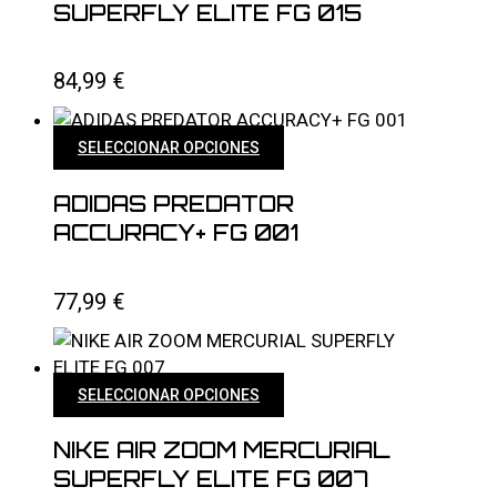
múltiples
SUPERFLY ELITE FG 015
variantes.
Las
84,99
€
opciones
se
pueden
Este
SELECCIONAR OPCIONES
elegir
producto
en
tiene
ADIDAS PREDATOR
la
múltiples
ACCURACY+ FG 001
página
variantes.
de
Las
producto
77,99
€
opciones
se
pueden
elegir
Este
SELECCIONAR OPCIONES
en
producto
la
tiene
NIKE AIR ZOOM MERCURIAL
página
múltiples
SUPERFLY ELITE FG 007
de