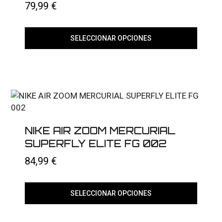
79,99
€
SELECCIONAR OPCIONES
Este
producto
tiene
múltiples
variantes.
Las
opciones
se
pueden
elegir
NIKE AIR ZOOM MERCURIAL
en
SUPERFLY ELITE FG 002
la
página
84,99
€
de
producto
SELECCIONAR OPCIONES
Este
producto