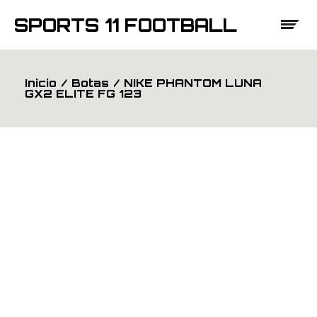
Saltar
al
SPORTS 11 FOOTBALL
contenido
Inicio
Botas
NIKE PHANTOM LUNA
GX2 ELITE FG 123