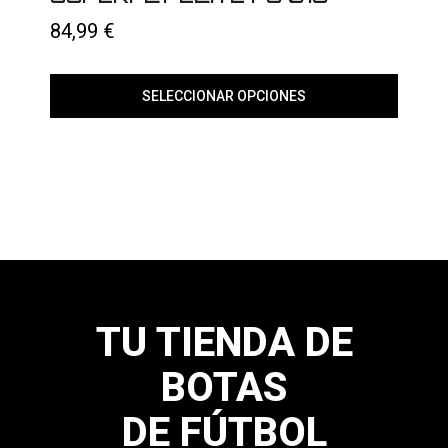
página
84,99
€
de
producto
SELECCIONAR OPCIONES
Este
producto
tiene
múltiples
variantes.
Las
opciones
se
pueden
elegir
en
la
página
TU TIENDA DE
de
producto
BOTAS
DE FÚTBOL