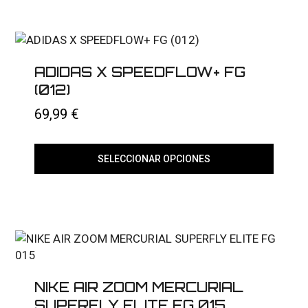
tiene
múltiples
variantes.
Las
opciones
se
ADIDAS X SPEEDFLOW+ FG
pueden
elegir
(012)
en
la
69,99
€
página
de
producto
SELECCIONAR OPCIONES
Este
producto
tiene
múltiples
variantes.
Las
opciones
se
pueden
elegir
NIKE AIR ZOOM MERCURIAL
en
SUPERFLY ELITE FG 015
la