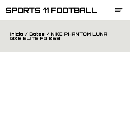
Saltar
al
SPORTS 11 FOOTBALL
contenido
Inicio
Botas
NIKE PHANTOM LUNA
GX2 ELITE FG 069