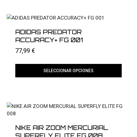
tiene
múltiples
variantes.
Las
opciones
se
ADIDAS PREDATOR
pueden
elegir
ACCURACY+ FG 001
en
la
77,99
€
página
de
producto
SELECCIONAR OPCIONES
Este
producto
tiene
múltiples
variantes.
Las
opciones
se
pueden
elegir
NIKE AIR ZOOM MERCURIAL
en
SUPERFLY ELITE FG 008
la