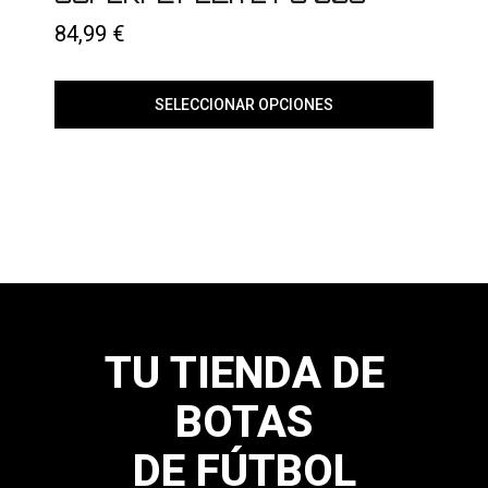
página
84,99
€
de
producto
SELECCIONAR OPCIONES
Este
producto
tiene
múltiples
variantes.
Las
opciones
se
pueden
elegir
en
la
página
TU TIENDA DE
de
producto
BOTAS
DE FÚTBOL