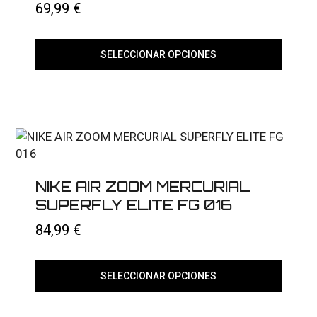
69,99
€
SELECCIONAR OPCIONES
Este
producto
tiene
múltiples
variantes.
Las
opciones
se
pueden
elegir
NIKE AIR ZOOM MERCURIAL
en
SUPERFLY ELITE FG 016
la
página
84,99
€
de
producto
SELECCIONAR OPCIONES
Este
producto