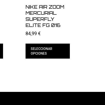
NIKE AIR ZOOM
MERCURIAL
SUPERFLY
ELITE FG 016
84,99
€
SELECCIONAR
OPCIONES
Este
producto
tiene
múltiples
variantes.
Las
opciones
se
pueden
elegir
en
la