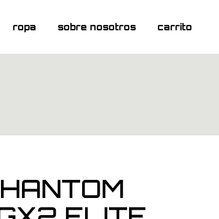
ropa
sobre nosotros
carrito
PHANTOM
GX2 ELITE