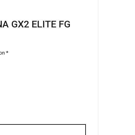
A GX2 ELITE FG
con
*