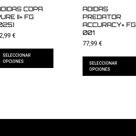
ADIDAS COPA
ADIDAS
URE II+ FG
PREDATOR
025)
ACCURACY+ FG
001
2,99
€
77,99
€
SELECCIONAR
OPCIONES
SELECCIONAR
ste
OPCIONES
roducto
Este
iene
producto
últiples
tiene
ariantes.
múltiples
as
variantes.
pciones
Las
e
opciones
ueden
se
egir
pueden
n
elegir
en
ágina
la