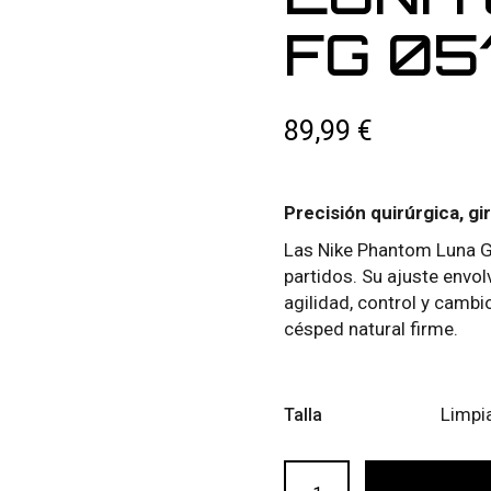
FG 05
89,99
€
Precisión quirúrgica, gir
Las Nike Phantom Luna GX
partidos. Su ajuste envol
agilidad, control y camb
césped natural firme.
Limpi
Talla
NIKE PHANTOM LUNA GX2