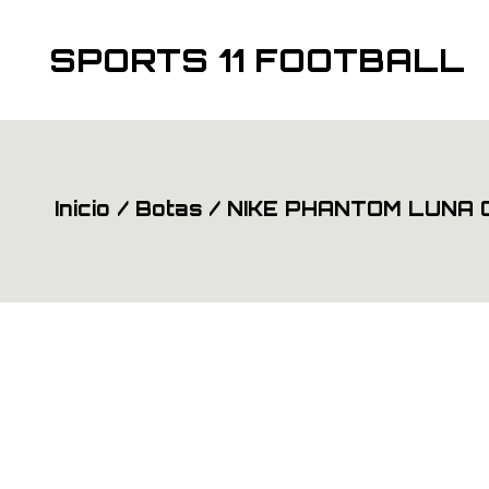
Saltar
al
contenido
SPORTS 11 FOOTBALL
Inicio
Botas
NIKE PHANTOM LUNA G