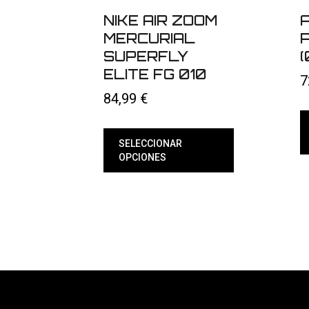
NIKE AIR ZOOM
MERCURIAL
P
SUPERFLY
(
ELITE FG 010
7
84,99
€
SELECCIONAR
OPCIONES
E
p
Este
t
producto
m
tiene
v
múltiples
L
variantes.
o
Las
s
opciones
p
se
el
pueden
e
elegir
la
en
p
la