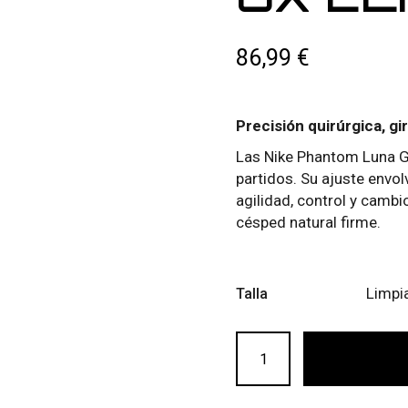
86,99
€
Precisión quirúrgica, gir
Las Nike Phantom Luna GX
partidos. Su ajuste envol
agilidad, control y camb
césped natural firme.
Limpi
Talla
NIKE PHANTOM GX ELITE