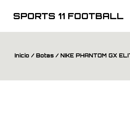
Saltar
al
contenido
SPORTS 11 FOOTBALL
Inicio
Botas
NIKE PHANTOM GX ELI