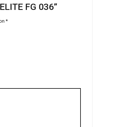
LITE FG 036”
con
*