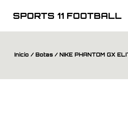
Saltar
al
contenido
SPORTS 11 FOOTBALL
Inicio
Botas
NIKE PHANTOM GX ELI