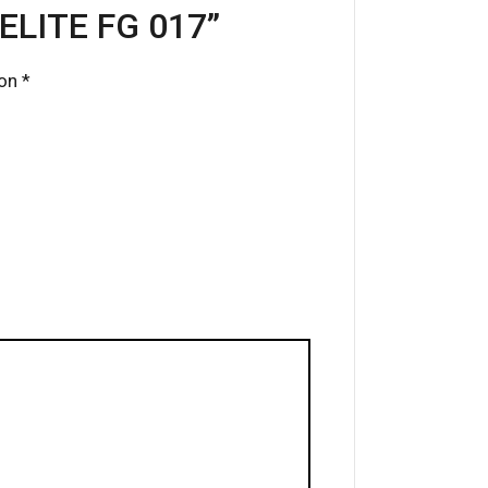
LITE FG 017”
con
*