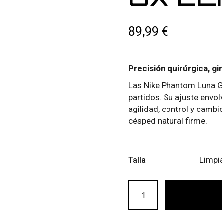
89,99
€
Precisión quirúrgica, gir
Las Nike Phantom Luna GX
partidos. Su ajuste envol
agilidad, control y camb
césped natural firme.
Limpi
Talla
NIKE PHANTOM GX ELITE 