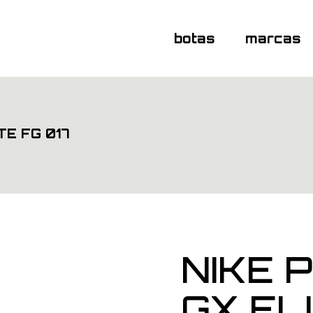
botas
marcas
TE FG 017
NIKE 
GX ELI