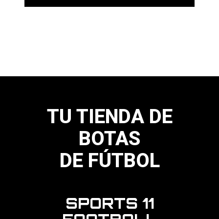
Este
producto
tiene
múltiples
variantes.
Las
opciones
se
pueden
elegir
en
la
página
TU TIENDA DE
de
producto
BOTAS
DE FÚTBOL
SPORTS 11