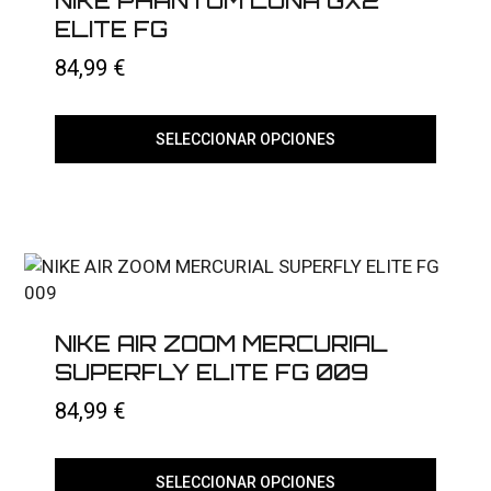
NIKE PHANTOM LUNA GX2
pueden
elegir
ELITE FG
en
la
84,99
€
página
de
producto
SELECCIONAR OPCIONES
Este
producto
tiene
múltiples
variantes.
Las
opciones
se
pueden
elegir
NIKE AIR ZOOM MERCURIAL
en
SUPERFLY ELITE FG 009
la
página
84,99
€
de
producto
SELECCIONAR OPCIONES