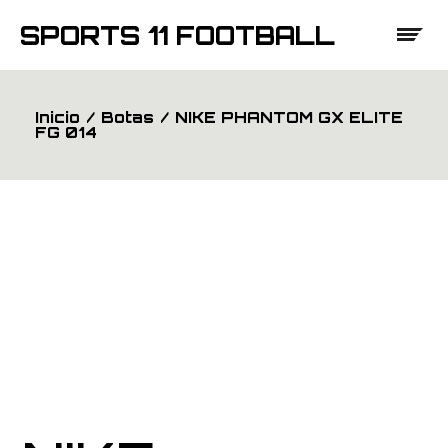
Saltar
al
SPORTS 11 FOOTBALL
contenido
Inicio
Botas
NIKE PHANTOM GX ELITE
FG 014