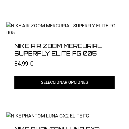
Este
producto
tiene
múltiples
variantes.
Las
opciones
se
pueden
elegir
NIKE AIR ZOOM MERCURIAL
en
SUPERFLY ELITE FG 005
la
página
84,99
€
de
producto
SELECCIONAR OPCIONES
Este
producto
tiene
múltiples
variantes.
Las
opciones
se