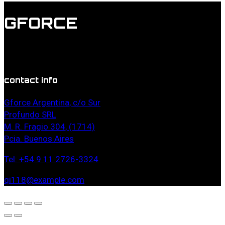
GFORCE
Lorem ipsum dolor sit amet, duis doming commune id
vel, probo mucius torquatos in estes.
contact info
Gforce Argentina, c/o Sur
Profundo SRL
M. R. Fragio 304, (1714)
Pcia. Buenos Aires
Tel: +54 9 11 2726-3324
qi118@example.com