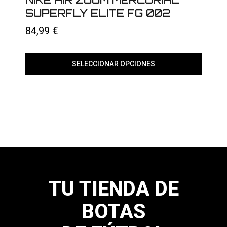
en
SUPERFLY ELITE FG 002
la
página
84,99
€
de
producto
SELECCIONAR OPCIONES
Este
producto
tiene
múltiples
variantes.
Las
opciones
se
pueden
elegir
en
la
página
TU TIENDA DE
de
producto
BOTAS