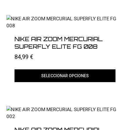
tiene
múltiples
variantes.
Las
opciones
se
pueden
elegir
NIKE AIR ZOOM MERCURIAL
en
SUPERFLY ELITE FG 008
la
página
84,99
€
de
producto
SELECCIONAR OPCIONES
Este
producto
tiene
múltiples
variantes.
Las
opciones
se
pueden
elegir
NIKE AIR ZOOM MERCURIAL