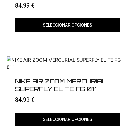
84,99
€
SELECCIONAR OPCIONES
Este
producto
tiene
múltiples
variantes.
Las
opciones
se
pueden
elegir
NIKE AIR ZOOM MERCURIAL
en
SUPERFLY ELITE FG 011
la
página
84,99
€
de
producto
SELECCIONAR OPCIONES
Este
producto