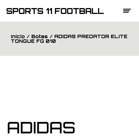
Saltar
al
SPORTS 11 FOOTBALL
contenido
Inicio
Botas
ADIDAS PREDATOR ELITE
TONGUE FG 010
ADIDAS