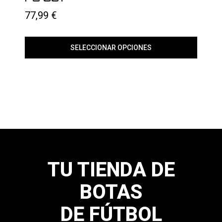
en
la
77,99
€
página
de
producto
SELECCIONAR OPCIONES
Este
producto
tiene
múltiples
variantes.
Las
opciones
se
pueden
elegir
en
la
página
TU TIENDA DE
de
producto
BOTAS
DE FÚTBOL