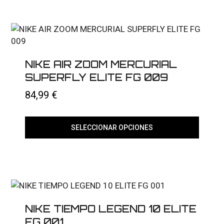
tiene
múltiples
variantes.
Las
opciones
se
pueden
elegir
NIKE AIR ZOOM MERCURIAL
en
SUPERFLY ELITE FG 009
la
página
84,99
€
de
producto
SELECCIONAR OPCIONES
Este
producto
tiene
múltiples
variantes.
Las
opciones
se
NIKE TIEMPO LEGEND 10 ELITE
pueden
elegir
FG 001