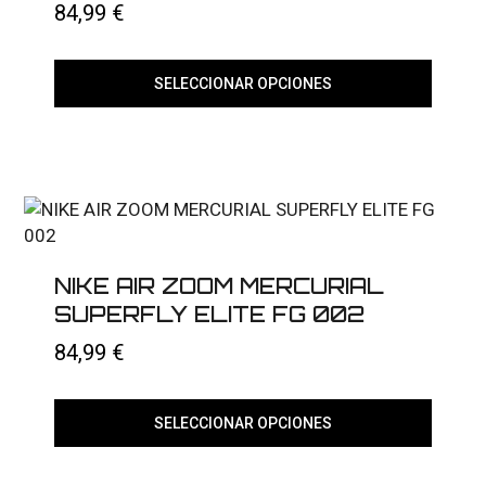
84,99
€
SELECCIONAR OPCIONES
Este
producto
tiene
múltiples
variantes.
Las
opciones
se
pueden
elegir
NIKE AIR ZOOM MERCURIAL
en
SUPERFLY ELITE FG 002
la
página
84,99
€
de
producto
SELECCIONAR OPCIONES
Este
producto