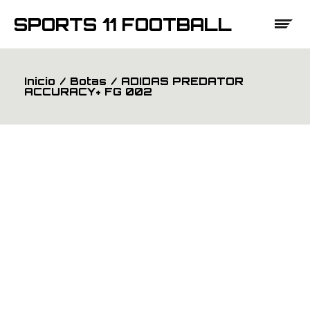
Saltar
al
SPORTS 11 FOOTBALL
contenido
Inicio
Botas
ADIDAS PREDATOR
ACCURACY+ FG 002