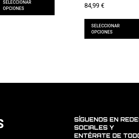
SELECCIONAR
84,99
€
OPCIONES
ste
roducto
SELECCIONAR
iene
OPCIONES
últiples
ariantes.
Este
as
producto
pciones
tiene
e
múltiples
ueden
variantes.
egir
Las
n
opciones
se
ágina
pueden
e
elegir
roducto
en
la
página
de
producto
SÍGUENOS EN REDE
S
SOCIALES Y
ENTÉRATE DE TOD