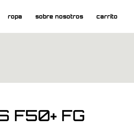
ropa
sobre nosotros
carrito
S F50+ FG