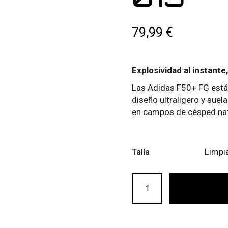
79,99
€
Explosividad al instante,
Las Adidas F50+ FG está
diseño ultraligero y suel
en campos de césped nat
Limpi
Talla
ADIDAS F50+ FG 015 can