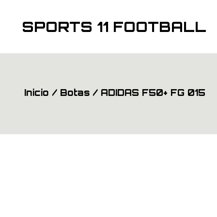
Saltar
al
contenido
SPORTS 11 FOOTBALL
Inicio
Botas
ADIDAS F50+ FG 015