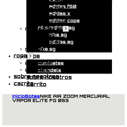
adidas predator tongue 25 fg
adidas f50
adidas f50
adidas x
adidas x
adidas copa
adidas copa
nike/adidas ag
nike/adidas ag
Mostrar
submenú
nike ag
nike ag
adidas ag
adidas ag
nike sg
nike sg
ropa
ropa
Mostrar
submenú
camisetas
camisetas
chandals
chandals
sobre nosotros
sobre nosotros
carrito
carrito
Inicio
Botas
NIKE AIR ZOOM MERCURIAL
VAPOR ELITE FG 053