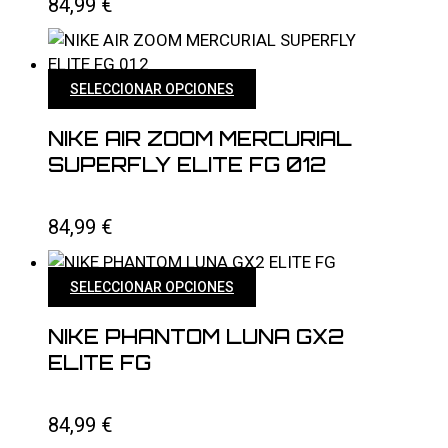
84,99
€
opciones
se
pueden
elegir
Este
SELECCIONAR OPCIONES
en
producto
la
tiene
NIKE AIR ZOOM MERCURIAL
página
múltiples
SUPERFLY ELITE FG 012
de
variantes.
producto
Las
84,99
€
opciones
se
pueden
Este
SELECCIONAR OPCIONES
elegir
producto
en
tiene
NIKE PHANTOM LUNA GX2
la
múltiples
ELITE FG
página
variantes.
de
Las
producto
84,99
€
opciones