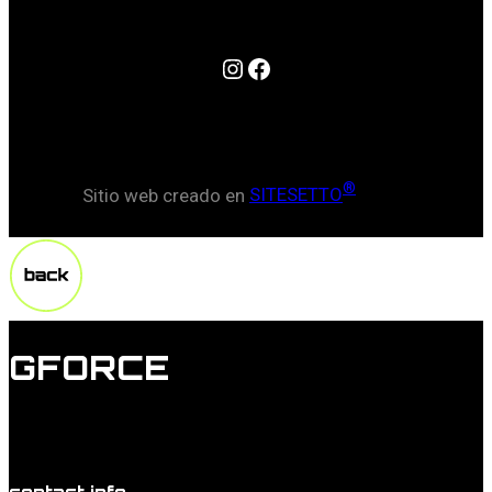
Instagram
Facebook
®
Sitio web creado en
SITESETTO
GFORCE
Lorem ipsum dolor sit amet, duis doming commune id
vel, probo mucius torquatos in estes.