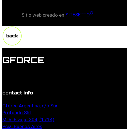
®
Sitio web creado en
SITESETTO
GFORCE
Lorem ipsum dolor sit amet, duis doming commune id
vel, probo mucius torquatos in estes.
contact info
Gforce Argentina, c/o Sur
Profundo SRL
M. R. Fragio 304, (1714)
Pcia. Buenos Aires